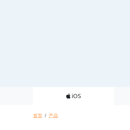
Product_Nav
iOS
面包屑
首页
产品