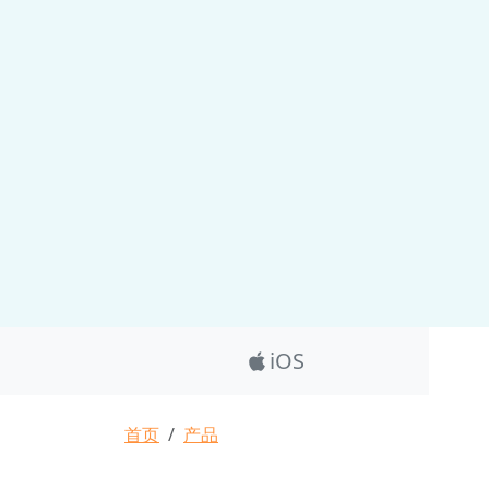
Product_Nav
iOS
面包屑
首页
产品